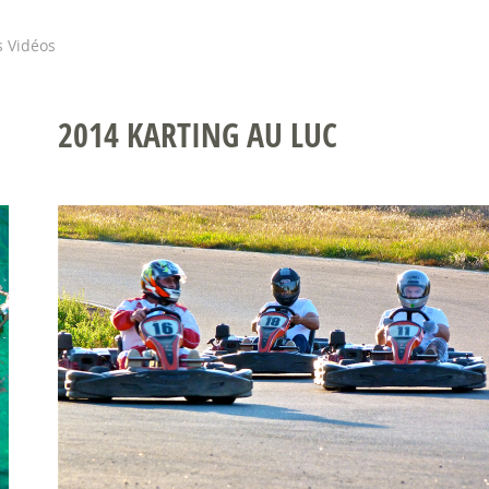
s Vidéos
02 Oct
07 Nov
2014 KARTING AU LUC
Voyage au Japon
L'Amour c'es
Ça y est, le voyage au pays du soleil levant
Samedi 7 novemb
est programmé pour 2...
Théâtre "L'amour
Lire la suite
Lire la suite