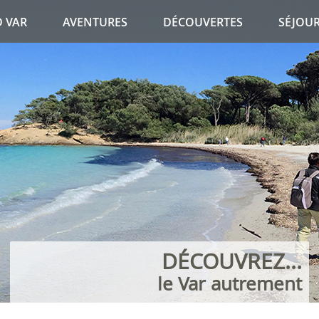
 VAR
AVENTURES
DÉCOUVERTES
SÉJOU
EVADEZ-VOUS...
DÉCOUVREZ...
vers des contrées lointaines !
le Var autrement