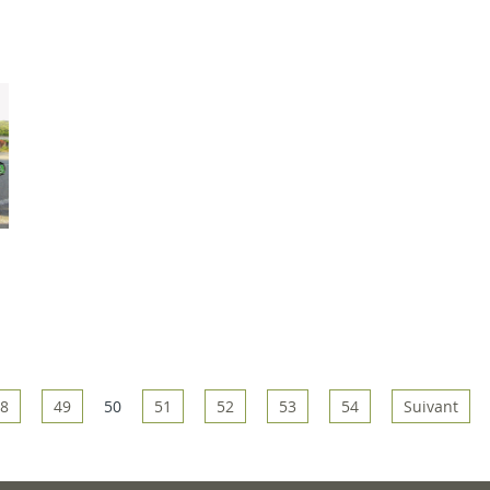
8
49
50
51
52
53
54
Suivant