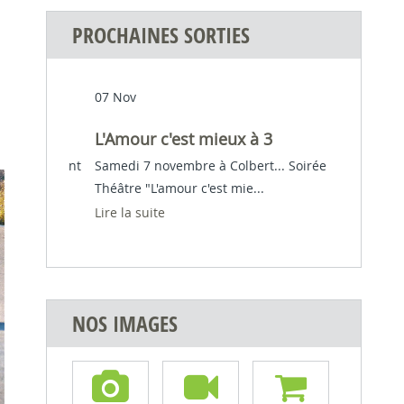
PROCHAINES SORTIES
02 Oct
t mieux à 3
Pablo Mira
re à Colbert... Soirée
Vendredi 2 octobre : Spectacle de Pab
 c'est mie...
Mira Pablo Cherche encore...
Lire la suite
NOS IMAGES